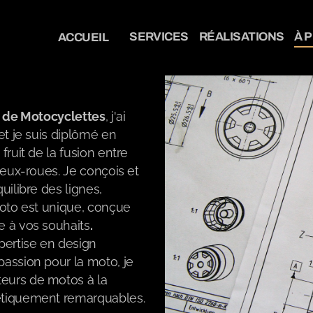
SERVICES
RÉALISATIONS
À 
ACCUEIL
e de Motocyclettes
, j'ai
et je suis diplômé en
fruit de la fusion entre
deux-roues. Je conçois et
uilibre des lignes,
moto est unique, conçue
e à vos souhaits
.
ertise en design
assion pour la moto, je
eurs de motos à la
étiquement remarquables.